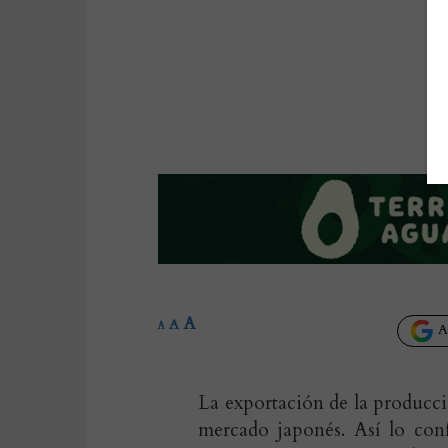
A
A
A
Añ
La exportación de la producci
mercado japonés. Así lo con