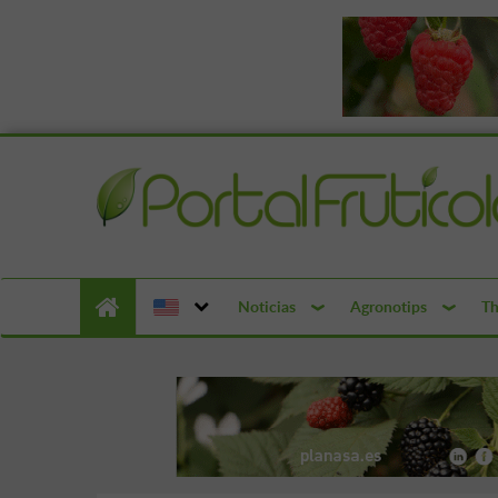
Noticias
Agronotips
Th