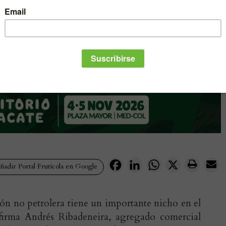
Facebook
LinkedIn
WhatsApp
X
adir Portal Frutícola en Google
ón no petrolera tiene un importante nicho en el
firma Andrés Ribadeneira, agregado comercial