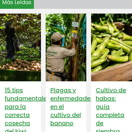
Más Leídas
15 tips
Plagas y
Cultivo de
fundamentales
enfermedades
habas:
para la
en el
guía
correcta
cultivo del
completa
cosecha
banano
de
del kiwi
siembra,