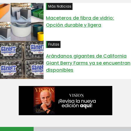
Más Noticias
Maceteros de fibra de vidrio:
Opción durable y ligera
Frutas
Arándanos gigantes de California
Giant Berry Farms ya se encuentran
disponibles