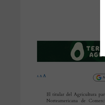
A
A
A
Añ
El titular del Agricultura p
Norteamericana de Comerci