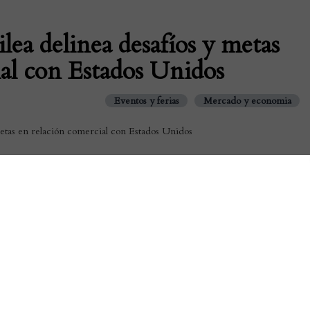
lea delinea desafíos y metas
ial con Estados Unidos
Eventos y ferias
Mercado y economia