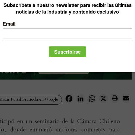
Facebook
LinkedIn
WhatsApp
X
adir Portal Frutícola en Google
articipó en un seminario de la Cámara Chileno
o, donde enumeró acciones concretas para