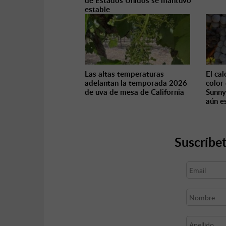
de Estados Unidos se mantuvo
estable
Las altas temperaturas
El ca
adelantan la temporada 2026
color
de uva de mesa de California
Sunny
aún e
Suscríbet