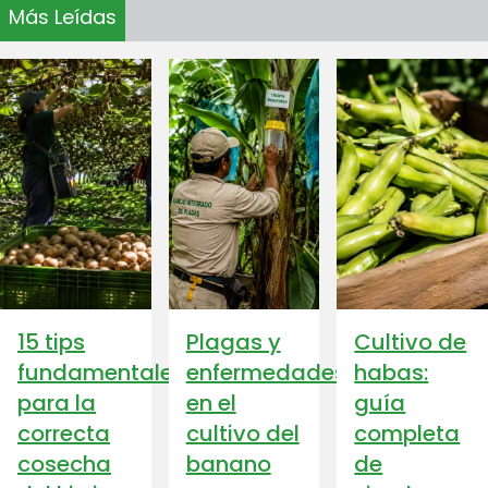
Más Leídas
15 tips
Plagas y
Cultivo de
fundamentales
enfermedades
habas:
para la
en el
guía
correcta
cultivo del
completa
cosecha
banano
de