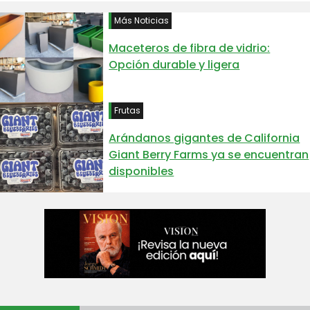
Más Noticias
Maceteros de fibra de vidrio:
Opción durable y ligera
Frutas
Arándanos gigantes de California
Giant Berry Farms ya se encuentran
disponibles