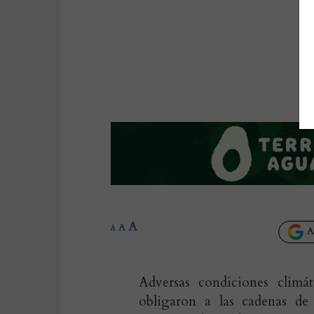
A
A
A
Añ
Adversas condiciones climá
obligaron a las cadenas de