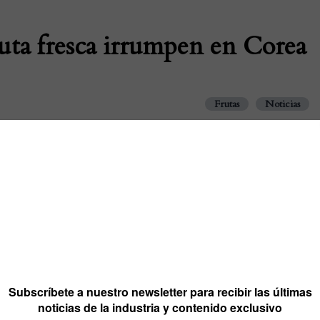
ruta fresca irrumpen en Corea
Frutas
Noticias