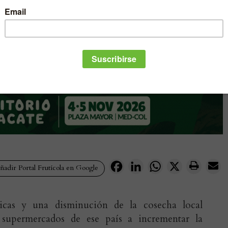
Facebook
LinkedIn
WhatsApp
X
adir Portal Frutícola en Google
ticas y una disminución de la cosecha local
 supermercados de ese país a incrementar la