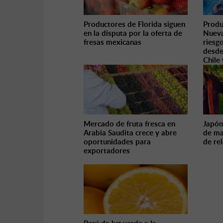
Productores de Florida siguen
Produ
en la disputa por la oferta de
Nueva
fresas mexicanas
riesg
desde
Chile
Mercado de fruta fresca en
Japón
Arabia Saudita crece y abre
de ma
oportunidades para
de re
exportadores