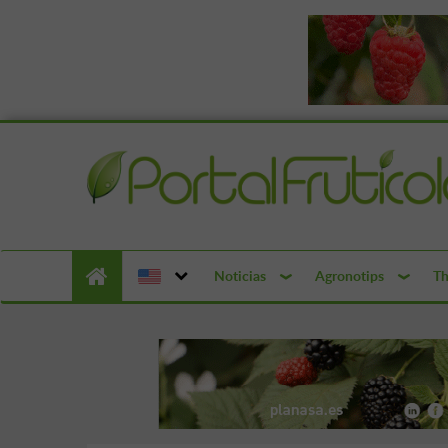
Noticias
Agronotips
Th