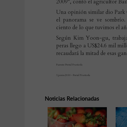
2009”, contó el agricultor Ba
Una opinión similar dio Park
el panorama se ve sombrío. 
ciento de lo que tuvimos el a
Según Kim Yoon-gu, trabaj
peras llego a US$24.6 mil mill
recaudará la mitad de esas gan
Fuente: Portal Frutícola
3.junio.2010 - Portal Frutícola
Noticias Relacionadas