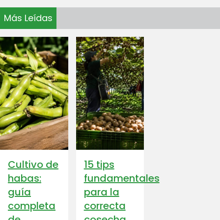
Más Leídas
Cultivo de
15 tips
habas:
fundamentales
guía
para la
completa
correcta
de
cosecha