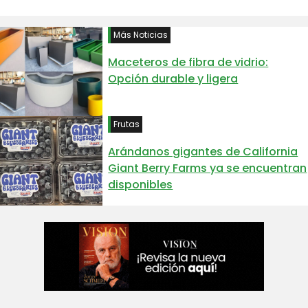
Más Noticias
Maceteros de fibra de vidrio:
Opción durable y ligera
Frutas
Arándanos gigantes de California
Giant Berry Farms ya se encuentran
disponibles