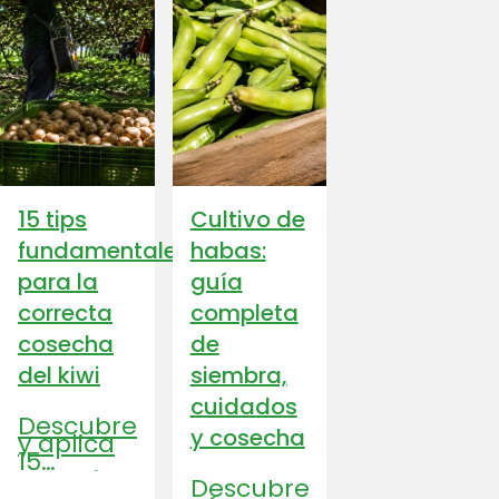
15 tips
Cultivo de
fundamentales
habas:
para la
guía
correcta
completa
cosecha
de
del kiwi
siembra,
cuidados
Descubre
y cosecha
y aplica
15
consejos
Descubre
clave