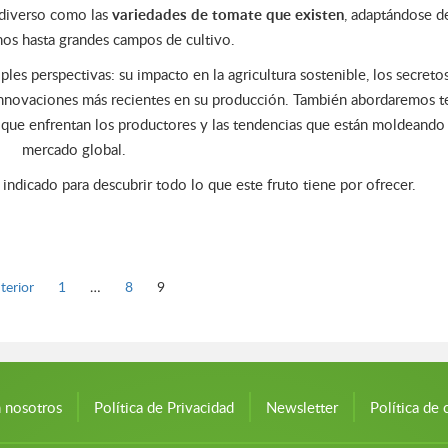
 diverso como las
variedades de tomate que existen
, adaptándose d
nos hasta grandes campos de cultivo.
les perspectivas: su impacto en la agricultura sostenible, los secreto
innovaciones más recientes en su producción. También abordaremos 
s que enfrentan los productores y las tendencias que están moldeando
mercado global.
r indicado para descubrir todo lo que este fruto tiene por ofrecer.
Página
Página
Página
terior
1
…
8
9
n nosotros
Política de Privacidad
Newsletter
Política de 