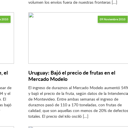
volumen los envíos fuera de nuestras fronteras […]
e 2010
09 Noviembre 2010
, el
Uruguay: Bajó el precio de frutas en el
Mercado Modelo
asar de
El ingreso de duraznos al Mercado Modelo aumentó 54
04 y el
y bajó el precio de la fruta, según datos de la Intendenci
. El
de Montevideo. Entre ambas semanas el ingreso de
as bajó
duraznos pasó de 110 a 170 toneladas, con frutas de
r
calidad, que son aquellas con menos de 20% de defecto
totales. El precio del kilo osciló […]