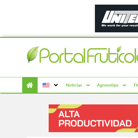
Noticias
Agronotips
Th