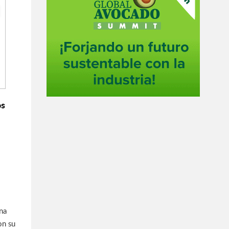
os
na
on su