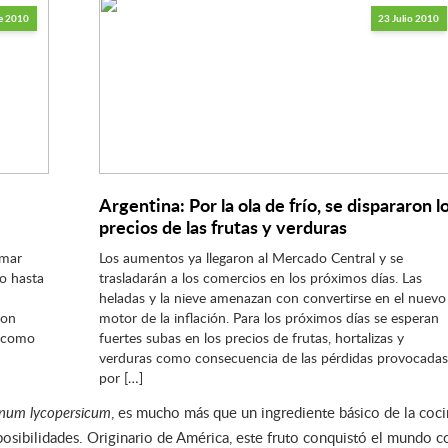
e 2010
23 Julio 2010
Argentina: Por la ola de frío, se dispararon l
precios de las frutas y verduras
rmar
Los aumentos ya llegaron al Mercado Central y se
o hasta
trasladarán a los comercios en los próximos días. Las
heladas y la nieve amenazan con convertirse en el nuevo
ron
motor de la inflación. Para los próximos días se esperan
s como
fuertes subas en los precios de frutas, hortalizas y
verduras como consecuencia de las pérdidas provocadas
por […]
num lycopersicum
, es mucho más que un ingrediente básico de la coci
y posibilidades. Originario de América, este fruto conquistó el mundo c