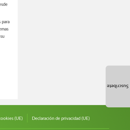
esde
s para
temas
 su
Suscríbete
cookies (UE)
Declaración de privacidad (UE)