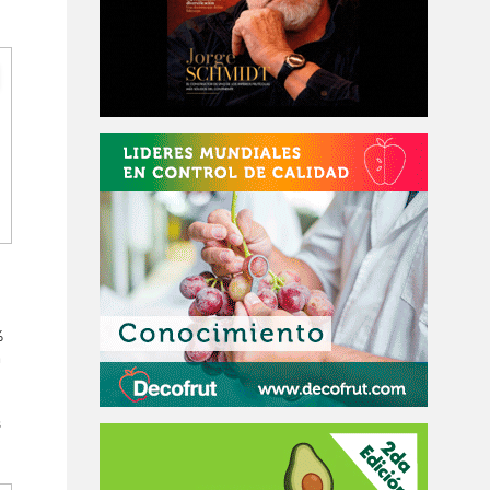
%
a
s