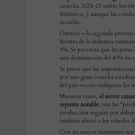
cosecha 2024-25 sufrió los ef
Británica, y aunque las condi
secuelas.
Ontario —la segunda provinci
fuentes de la industria estim
4%. Se proyecta que las peras 
una disminución del 40% en 
Se prevé que las importacione
por una gran cosecha estadou
del país vecino redujeran las
Mientras tanto,
el sector cana
repunte notable
, tras las “pé
producción seguirá por debajo
también afectó a los viñedos d
Con un mayor suministro naci