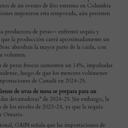
ectos de un evento de frío extremo en Columbia
ciones mejoraron esta temporada, aún persisten
a productora de peras— enfrentó sequía y
an que la producción caerá aproximadamente un
Bosc absorban la mayor parte de la caída, con
su volumen.
s de peras frescas aumenten un 14%, impulsadas
nidense, luego de que los menores volúmenes
 importaciones de Canadá en 2024-25.
diense de uvas de mesa se prepara para un
rdidas devastadoras” de 2024-25. Sin embargo, la
 de los niveles de 2023-24, ya que la sequía
e Ontario.
onal, GAIN señala que las importaciones de