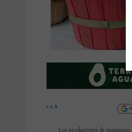
A
A
A
Añ
Los productores de manzanas