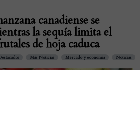
manzana canadiense se
ntras la sequía limita el
rutales de hoja caduca
Destacados
Más Noticias
Mercado y economia
Noticias