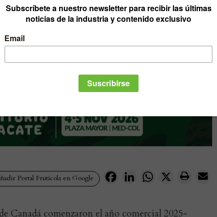
Facebook
LinkedIn
WhatsApp
X
adir Portal Frutícola en Google
 de Canadá comenzaron el año comercial 2025-