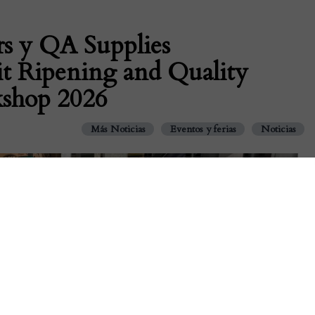
rs y QA Supplies
uit Ripening and Quality
shop 2026
Más Noticias
Eventos y ferias
Noticias