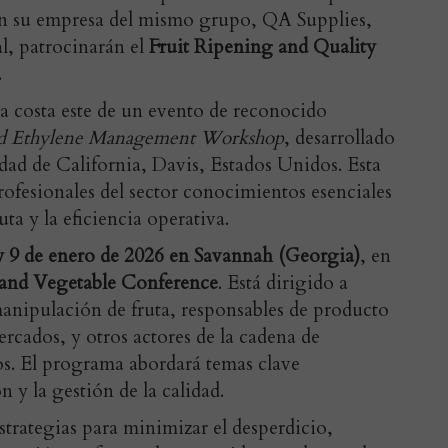
on su empresa del mismo grupo, QA Supplies,
l, patrocinarán el
Fruit Ripening and Quality
.
 la costa este de un evento de reconocido
nd Ethylene Management Workshop
, desarrollado
dad de California, Davis, Estados Unidos. Esta
rofesionales del sector conocimientos esenciales
uta y la eficiencia operativa.
y 9 de enero de 2026 en Savannah (Georgia)
, en
 and Vegetable Conference
. Está dirigido a
anipulación de fruta, responsables de producto
rcados, y otros actores de la cadena de
os. El programa abordará temas clave
 y la gestión de la calidad.
strategias para minimizar el desperdicio,