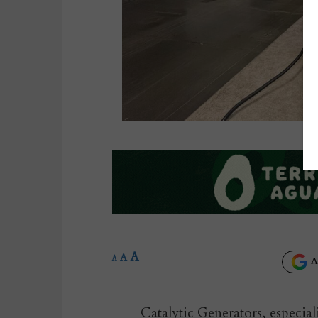
A
A
A
Añ
Catalytic Generators, especiali