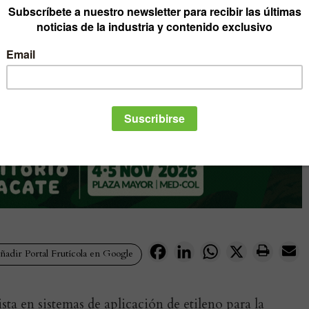
Facebook
LinkedIn
WhatsApp
X
adir Portal Frutícola en Google
sta en sistemas de aplicación de etileno para la