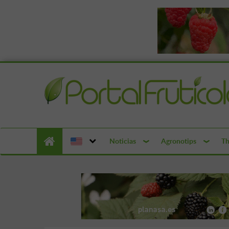
Noticias
Agronotips
Th