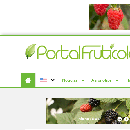
Noticias
Agronotips
Th