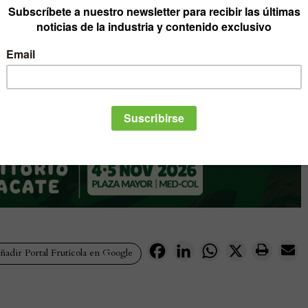
Facebook
LinkedIn
WhatsApp
X
adir Portal Frutícola en Google