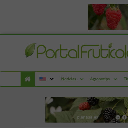
Noticias
Agronotips
Th