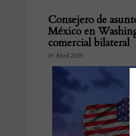
Consejero de asunt
México en Washingt
comercial bilateral
09 Abril 2025