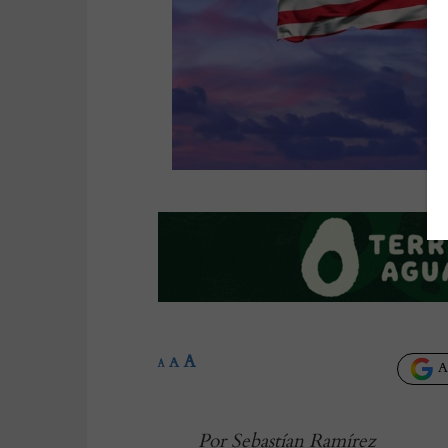
A
A
A
Añ
Por Sebastían Ramírez