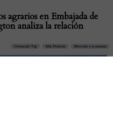
os agrarios en Embajada de
on analiza la relación
Destacado Top
Más Noticias
Mercado y economia