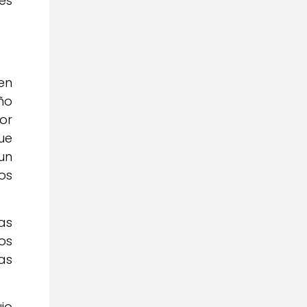
es
en
ño
or
ue
un
os
as
os
as
jo