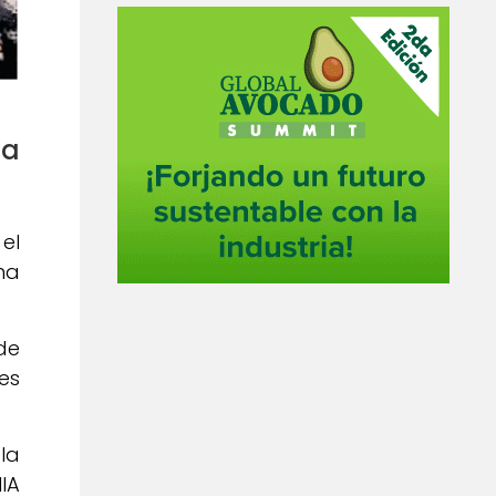
la
el
na
de
es
la
IA