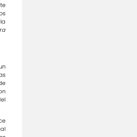
te
os
la
ra
un
as
de
on
el
ce
al