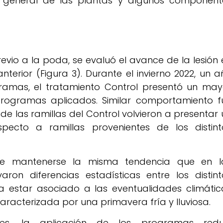
 general de las plantas y algunos component
revio a la poda, se evaluó el avance de la lesión 
erior (Figura 3). Durante el invierno 2022, un a
ramas, el tratamiento Control presentó un may
rogramas aplicados. Similar comportamiento f
de las ramillas del Control volvieron a presentar 
ecto a ramillas provenientes de los distint
 de mantenerse la misma tendencia que en l
ron diferencias estadísticas entre los distint
a estar asociado a las eventualidades climátic
racterizada por una primavera fría y lluviosa.
les, la aplicación de los programas redu