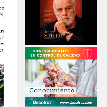
de
de
4,
as
an
os
s,