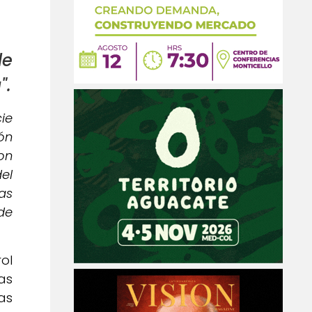
de
".
cie
ión
on
el
as
de
ol
as
as