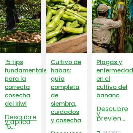
15 tips
Cultivo de
Plagas y
fundamentales
habas:
enfermedad
para la
guía
en el
correcta
completa
cultivo del
cosecha
de
banano
del kiwi
siembra,
Descubre
cuidados
y
Descubre
previene
y cosecha
y aplica
las
15
principale
consejos
plagas y
04 Agosto
calendar_today