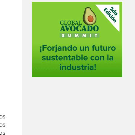
os
os
as