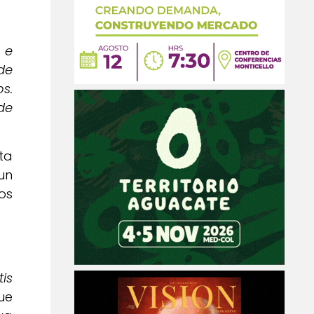
 e
de
s.
de
ta
un
os
tis
ue