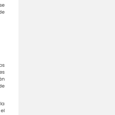
se
de
os
es
án
de
la
el