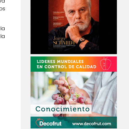
va
os
la
la