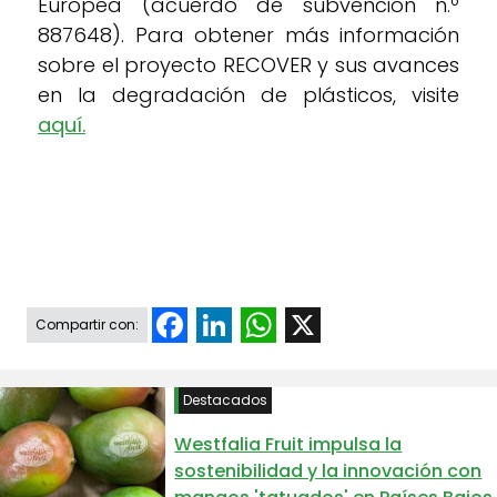
Europea (acuerdo de subvención n.º
887648).
Para obtener más información
sobre el proyecto RECOVER y sus avances
en la degradación de plásticos, visite
aquí.
Facebook
LinkedIn
WhatsApp
X
Compartir con:
Destacados
Westfalia Fruit impulsa la
sostenibilidad y la innovación con