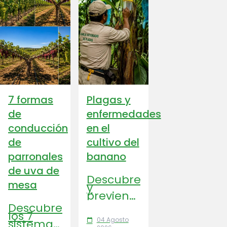
7 formas
Plagas y
de
enfermedades
conducción
en el
de
cultivo del
parronales
banano
de uva de
Descubre
mesa
y
previene
las
Descubre
principales
los 7
plagas y
04 Agosto
sistemas
calendar_today