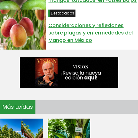
mangos 'tatuados' en Países Bajos
Destacados
Consideraciones y reflexiones
sobre plagas y enfermedades del
Mango en México
Más Leídas