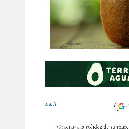
A
A
A
Añ
Gracias a la solidez de su ma