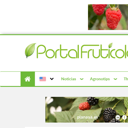
Noticias
Agronotips
Th