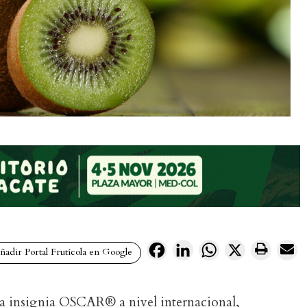
Facebook
LinkedIn
WhatsApp
X
adir Portal Frutícola en Google
rca insignia OSCAR® a nivel internacional,