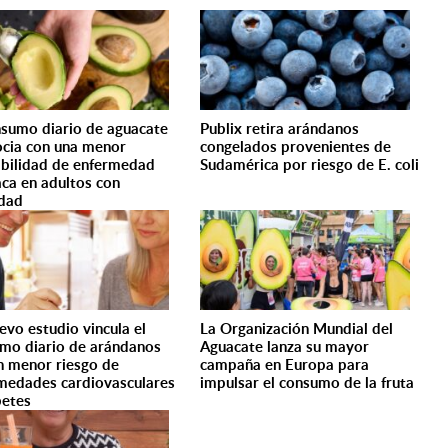
nsumo diario de aguacate
Publix retira arándanos
ocia con una menor
congelados provenientes de
bilidad de enfermedad
Sudamérica por riesgo de E. coli
aca en adultos con
dad
evo estudio vincula el
La Organización Mundial del
mo diario de arándanos
Aguacate lanza su mayor
n menor riesgo de
campaña en Europa para
medades cardiovasculares
impulsar el consumo de la fruta
betes