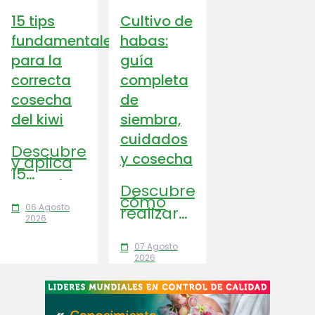
15 tips
Cultivo de
fundamentales
habas:
para la
guía
correcta
completa
cosecha
de
del kiwi
siembra,
cuidados
Descubre
y cosecha
y aplica
15
consejos
Descubre
clave
cómo
para
06 Agosto
realizar
calendar_today
optimizar
2026
el cultivo
la
de habas
cosecha
paso a
07 Agosto
del kiwi,
calendar_today
paso:
2026
mejorar
variedades,
su
suelo,
calidad y
riego,
prolongar
plagas y
la vida
cosecha.