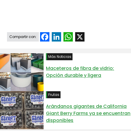
Facebook
LinkedIn
WhatsApp
X
Compartir con:
Más Noticias
Maceteros de fibra de vidrio:
Opción durable y ligera
Frutas
Arándanos gigantes de California
Giant Berry Farms ya se encuentran
disponibles