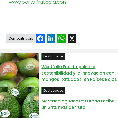
www.portalfruticola.com
Facebook
LinkedIn
WhatsApp
X
Compartir con:
Destacados
Westfalia Fruit impulsa la
sostenibilidad y la innovación con
mangos 'tatuados' en Países Bajos
Destacados
Mercado aguacate: Europa recibe
un 24% más de fruta