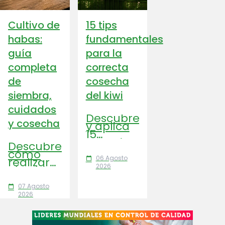
Cultivo de
15 tips
habas:
fundamentales
guía
para la
completa
correcta
de
cosecha
siembra,
del kiwi
cuidados
Descubre
y cosecha
y aplica
15
consejos
Descubre
clave
cómo
para
06 Agosto
realizar
calendar_today
optimizar
2026
el cultivo
la
de habas
cosecha
paso a
07 Agosto
del kiwi,
calendar_today
paso:
2026
mejorar
variedades,
su
suelo,
calidad y
riego,
prolongar