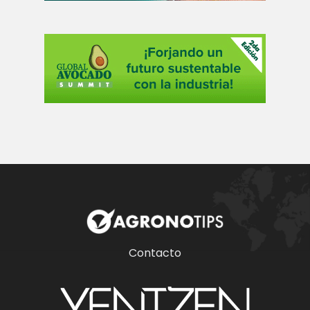
poscosecha.
suelo y
manejo.
Contacto