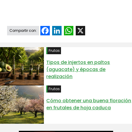
Facebook
LinkedIn
WhatsApp
X
Compartir con:
Frutas
Tipos de injertos en paltos
(aguacate) y épocas de
realización
Frutas
Cómo obtener una buena floración
en frutales de hoja caduca