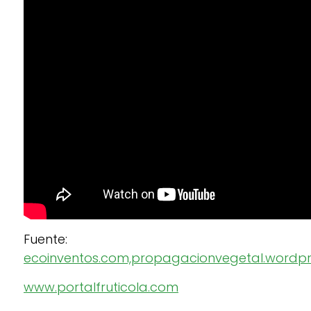
Fuente:
ecoinventos.com,
propagacionvegetal.wordp
www.portalfruticola.com