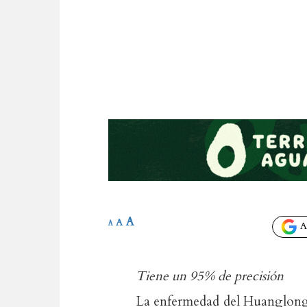
A
A
A
Añ
Tiene un 95% de precisión
La enfermedad del Huanglongb