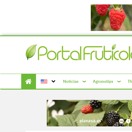
Noticias
Agronotips
Th