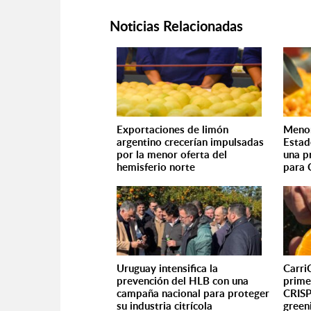
Noticias Relacionadas
Exportaciones de limón
Menor
argentino crecerían impulsadas
Estad
por la menor oferta del
una 
hemisferio norte
para 
Uruguay intensifica la
Carri
prevención del HLB con una
prime
campaña nacional para proteger
CRISP
su industria citrícola
green