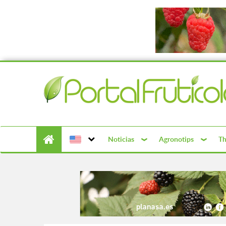
Noticias
Agronotips
Th