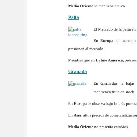
Medio Oriente
se mantiene activo.
Palta
El Mercado de la palta en
En
Europa
, el mercado
presionan al mercado.
Mientras que en
Latino América
, precio
Granada
En
Granadas
, la bajas
mantienen fruta en stock.
En
Europa
se observa bajo interés por est
En
Asia
, altos precios de comercializaci
Medio Oriente
no presenta cambios.