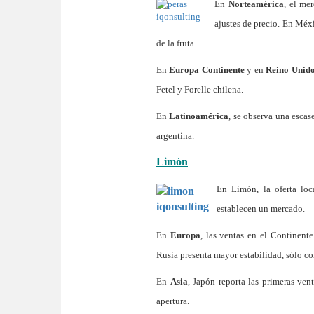
En
Norteamérica
, el me
ajustes de precio. En Méx
de la fruta.
En
Europa Continente
y en
Reino Unid
Fetel y Forelle chilena.
En
Latinoamérica
, se observa una escas
argentina.
Limón
En Limón, la oferta lo
establecen un mercado.
En
Europa
, las ventas en el Continent
Rusia presenta mayor estabilidad, sólo con
En
Asia
, Japón reporta las primeras ven
apertura.