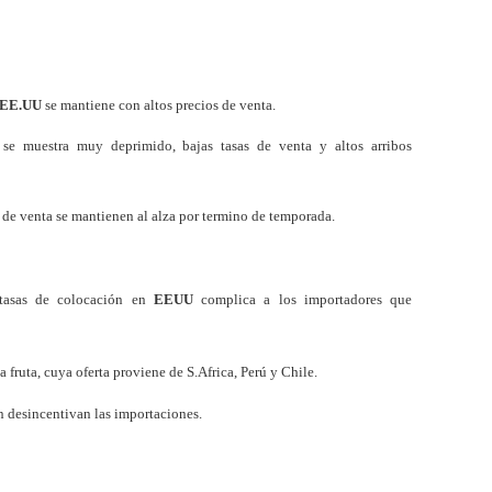
EE.UU
se mantiene con altos precios de venta.
 se muestra muy deprimido, bajas tasas de venta y altos arribos
s de venta se mantienen al alza por termino de temporada.
 tasas de colocación en
EEUU
complica a los importadores que
a fruta, cuya oferta proviene de S.Africa, Perú y Chile.
ón desincentivan las importaciones.