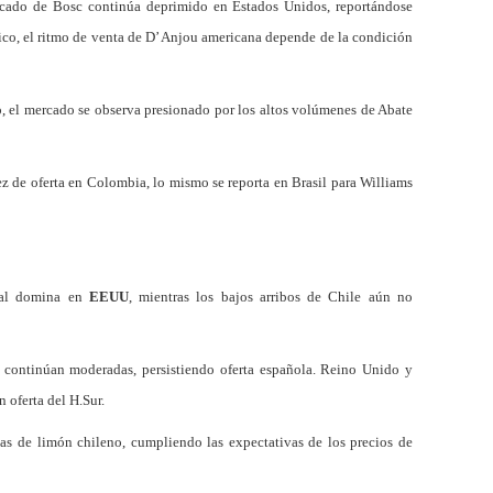
rcado de Bosc continúa deprimido en Estados Unidos, reportándose
ico, el ritmo de venta de D’ Anjou americana depende de la condición
o
, el mercado se observa presionado por los altos volúmenes de Abate
ez de oferta en Colombia, lo mismo se reporta en Brasil para Williams
cal domina en
EEUU
, mientras los bajos arribos de Chile aún no
e continúan moderadas, persistiendo oferta española. Reino Unido y
 oferta del H.Sur.
tas de limón chileno, cumpliendo las expectativas de los precios de