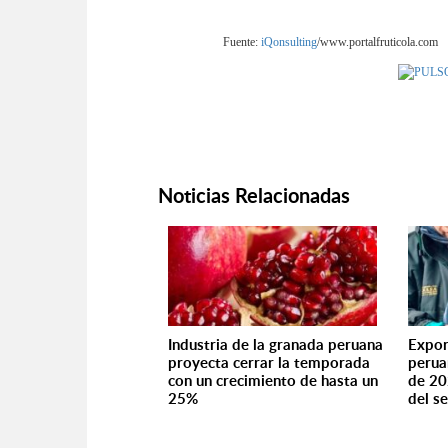
Fuente:
iQonsulting
/www.portalfruticola.com
Noticias Relacionadas
Industria de la granada peruana
Expor
proyecta cerrar la temporada
perua
con un crecimiento de hasta un
de 20
25%
del s