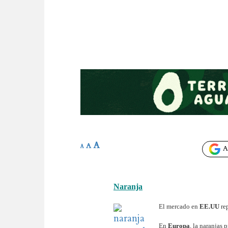
A
A
A
Añ
Naranja
El mercado en
EE.UU
rep
En
Europa
, la naranjas