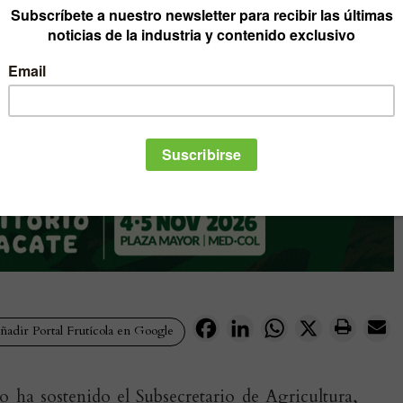
Facebook
LinkedIn
WhatsApp
X
adir Portal Frutícola en Google
o ha sostenido el Subsecretario de Agricultura,