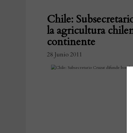
Chile: Subsecretar
la agricultura chile
continente
28 Junio 2011