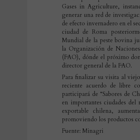
Gases in Agriculture, insta
generar una red de investigac
de efecto invernadero en el se
ciudad de Roma posteriorme
Mundial de la peste bovina j
la Organización de Naciones
(FAO), dónde el próximo domi
director general de la FAO.
Para finalizar su visita al vi
reciente acuerdo de libre 
participará de “Sabores de C
en importantes ciudades del m
exportable chilena, aumenta
promoviendo los productos c
Fuente: Minagri