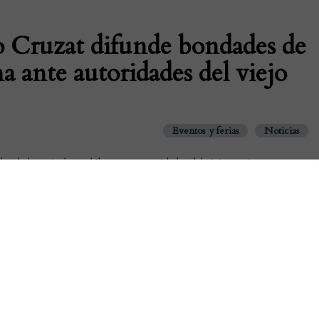
io Cruzat difunde bondades de
na ante autoridades del viejo
Eventos y ferias
Noticias