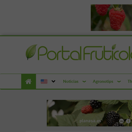
Noticias
Agronotips
Th