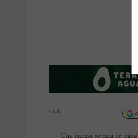
A
A
A
Añ
Una intensa agenda de trabaj