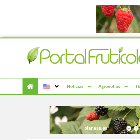
Noticias
Agronotips
Th