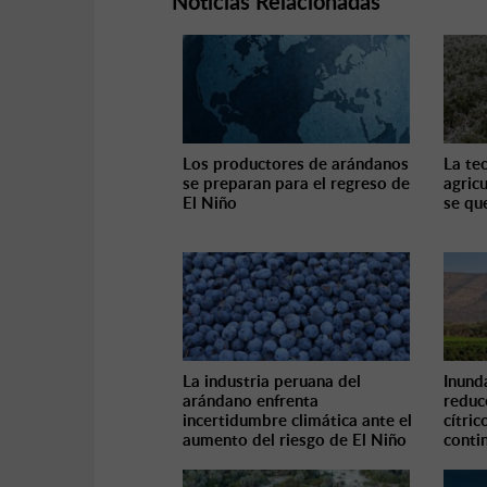
Noticias Relacionadas
Los productores de arándanos
La tec
se preparan para el regreso de
agric
El Niño
se qu
La industria peruana del
Inund
arándano enfrenta
reduc
incertidumbre climática ante el
cítric
aumento del riesgo de El Niño
conti