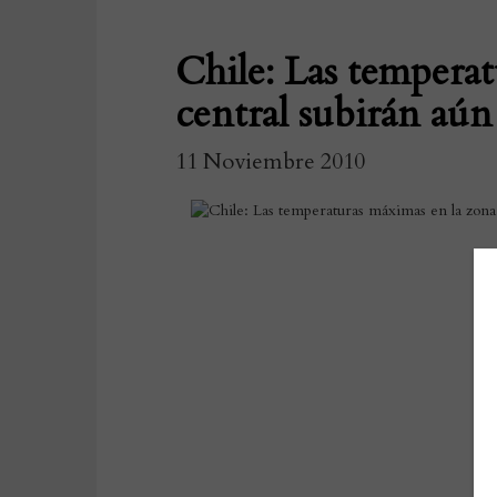
Chile: Las temperat
central subirán aún
11 Noviembre 2010