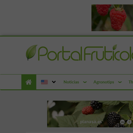
Noticias
Agronotips
Th