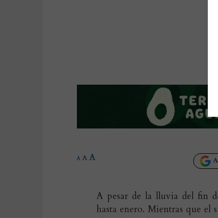
A
A
A
Añ
A pesar de la lluvia del fin 
hasta enero. Mientras que el 