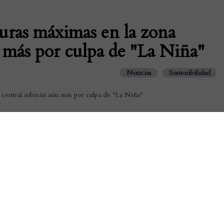
uras máximas en la zona
 más por culpa de "La Niña"
Noticias
Sostenibilidad