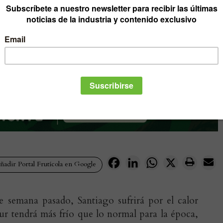
Facebook
LinkedIn
WhatsApp
X
adir Portal Frutícola en Google
de semana pasado, Santiago sufrirá por el calor
sur tendrá más frío que lo normal para la época,