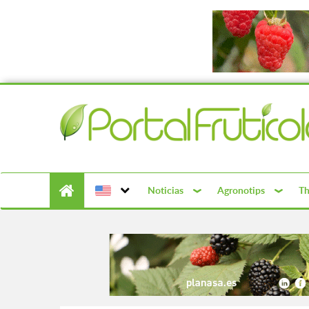
Noticias
Agronotips
Th