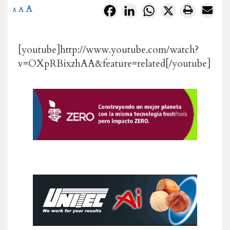
A
Facebook
LinkedIn
WhatsApp
X
A
A
[youtube]http://www.youtube.com/watch?
v=OXpRBixzhAA&feature=related[/youtube]