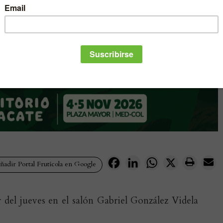
Facebook
LinkedIn
WhatsApp
X
adir Portal Frutícola en Google
r del jueves en el salón Gabriel González Videla