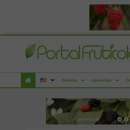
Noticias
Agronotips
Th