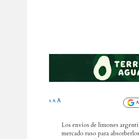
A
A
A
Añ
Los envíos de limones argenti
mercado ruso para absorberlos. 