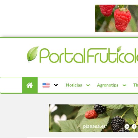
Noticias
Agronotips
Th