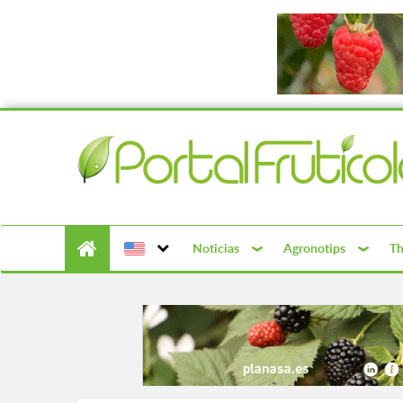
Noticias
Agronotips
Th