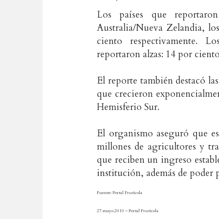
Los países que reportar
Australia/Nueva Zelandia, lo
ciento respectivamente. L
reportaron alzas: 14 por cient
El reporte también destacó la
que crecieron exponencialment
Hemisferio Sur.
El organismo aseguró que es
millones de agricultores y tr
que reciben un ingreso estable
institución, además de poder p
Fuente: Portal Frutícola
27.mayo.2010 – Portal Frutícola