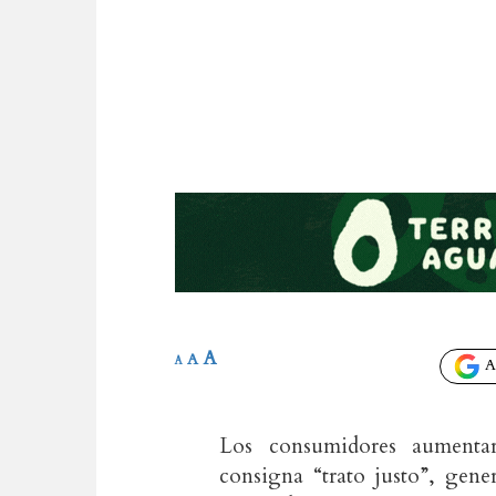
A
A
A
Añ
Los consumidores aumentar
consigna “trato justo”, gen