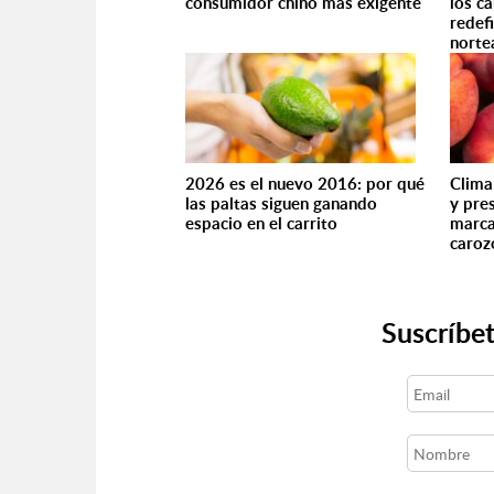
consumidor chino más exigente
los c
redef
norte
2026 es el nuevo 2016: por qué
Clima
las paltas siguen ganando
y pre
espacio en el carrito
marca
caroz
Suscríbet