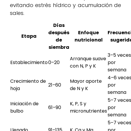
evitando estrés hídrico y acumulación de
sales.
Días
después
Enfoque
Frecuenc
Etapa
de
nutricional
sugerid
siembra
3–5 veces
Arranque suave
Establecimiento
0–20
por
con N, P y K
semana
4–6 vece
Crecimiento de
Mayor aporte
21–60
por
hoja
de N y K
semana
5–7 vece
Iniciación de
K, P, S y
61–90
por
bulbo
micronutrientes
semana
5–7 vece
Llenado
91–135
K, Ca y Mg
por