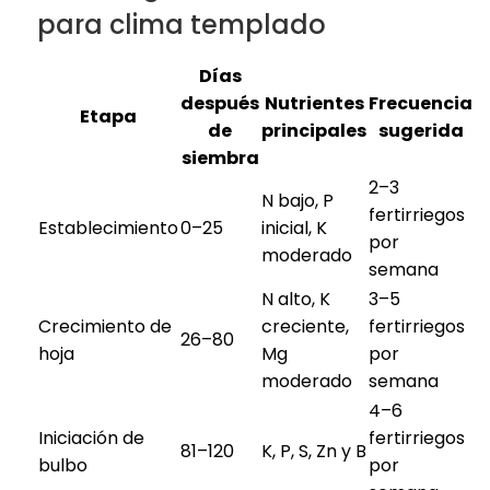
para clima templado
Días
después
Nutrientes
Frecuencia
Etapa
de
principales
sugerida
siembra
2–3
N bajo, P
fertirriegos
Establecimiento
0–25
inicial, K
por
moderado
semana
N alto, K
3–5
Crecimiento de
creciente,
fertirriegos
26–80
hoja
Mg
por
moderado
semana
4–6
Iniciación de
fertirriegos
81–120
K, P, S, Zn y B
bulbo
por