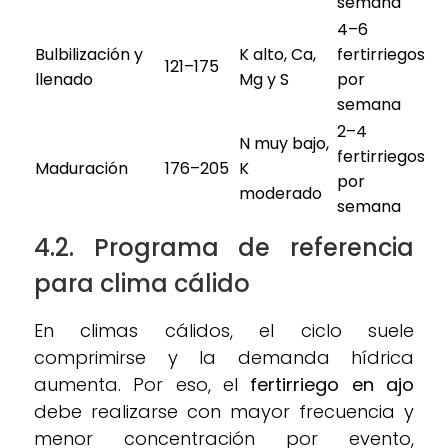
semana
4–6
Bulbilización y
K alto, Ca,
fertirriegos
121–175
llenado
Mg y S
por
semana
2–4
N muy bajo,
fertirriegos
Maduración
176–205
K
por
moderado
semana
4.2. Programa de referencia
para clima cálido
En climas cálidos, el ciclo suele
comprimirse y la demanda hídrica
aumenta. Por eso, el
fertirriego en ajo
debe realizarse con mayor frecuencia y
menor concentración por evento,