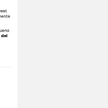
weet
amente
buena
 del