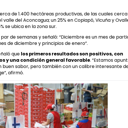
rca de 1.400 hectáreas productivas, de las cuales cerca
l valle del Aconcagua; un 25% en Copiapó, Vicuña y Ovalle
% se ubica en la zona sur.
par de semanas y señaló: “Diciembre es un mes de parti
nes de diciembre y principios de enero”.
señaló que
los primeros resultados son positivos, con
vos y una condición general favorable
. “Estamos apun
on buen sabor, pero también con un calibre interesante d
e”, afirmó.