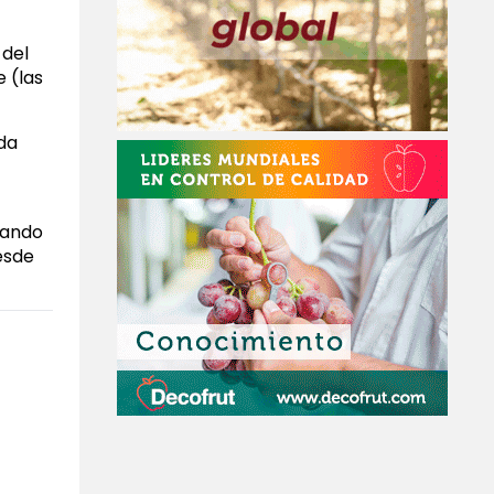
 del
 (las
da
tando
esde