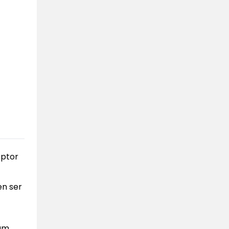
eptor
en ser
am.