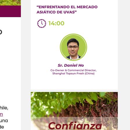
o
ile,
om
 una
de