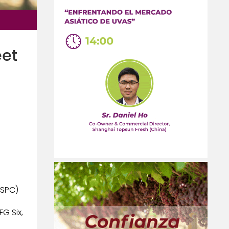
eet
(SPC)
G Six,