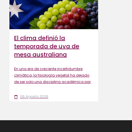
El clima definió la
temporada de uva de
mesa australiana
En una era de creciente incertidumbre
climática, la fisiología vegetal ha dejado
de ser solo una disciplina académica para
convertirse en una herramienta estratégica
que permite mejorar el manejo de los
06 Agosto 2026
calendar_today
viñedos, proteger la calidad de la fruta y
sostener la rentabilidad.