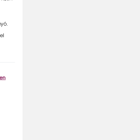
ayó.
el
 en