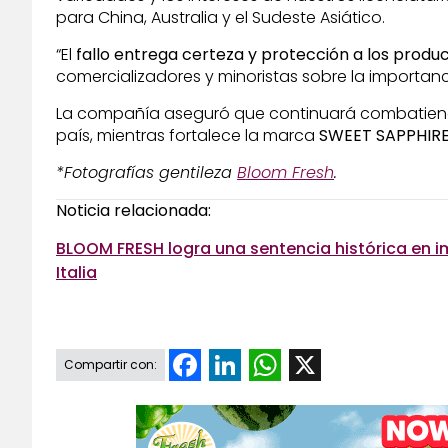
para China, Australia y el Sudeste Asiático.
“El
fallo entrega certeza y protección a los produ
comercializadores y minoristas sobre la importan
La compañía aseguró que continuará combatiendo 
país, mientras fortalece la marca
SWEET SAPPHIR
*Fotografías gentileza
Bloom Fresh
.
Noticia relacionada:
BLOOM FRESH logra una sentencia histórica en i
Italia
Facebook
LinkedIn
WhatsApp
X
Compartir con: