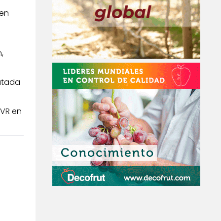
en
,
cutada
PVR en