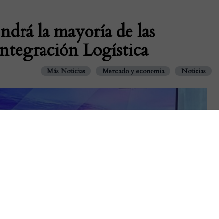
ndrá la mayoría de las
ntegración Logística
Más Noticias
Mercado y economia
Noticias