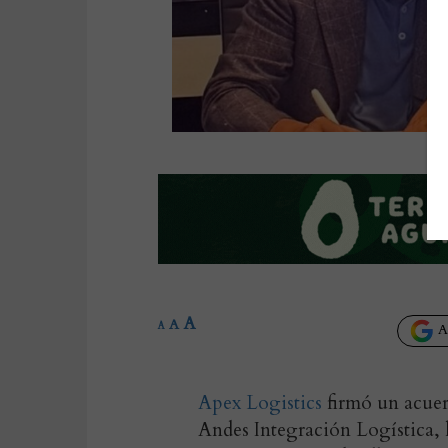
A
A
A
Añ
Apex Logistics
firmó un acuerd
Andes Integración Logística, 