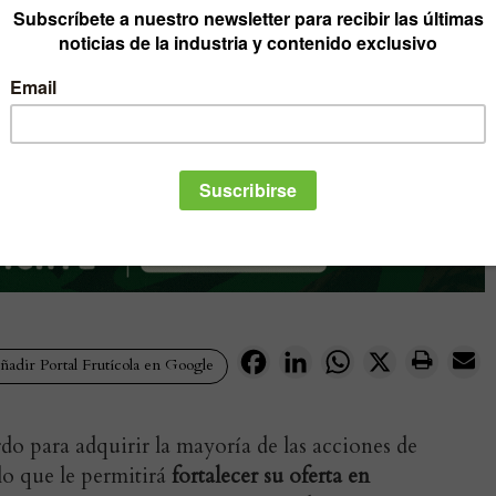
Facebook
LinkedIn
WhatsApp
X
adir Portal Frutícola en Google
o para adquirir la mayoría de las acciones de
lo que le permitirá
fortalecer su oferta en