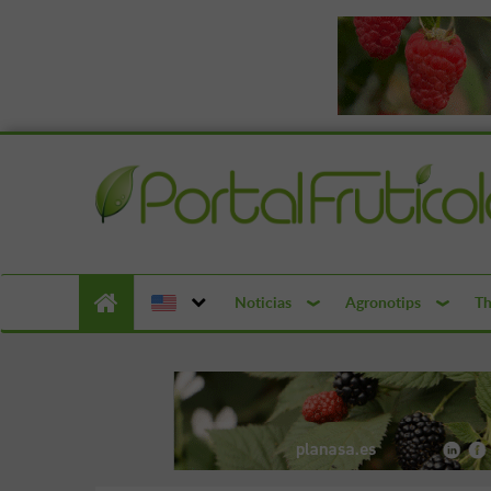
Noticias
Agronotips
Th