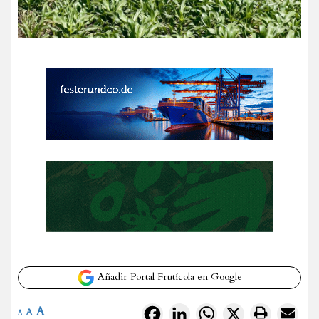
Añadir Portal Frutícola en Google
A
Facebook
LinkedIn
WhatsApp
X
A
A