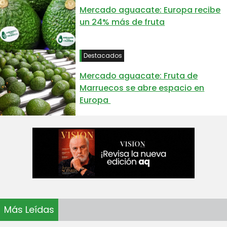
Mercado aguacate: Europa recibe
un 24% más de fruta
Destacados
Mercado aguacate: Fruta de
Marruecos se abre espacio en
Europa
Más Leídas