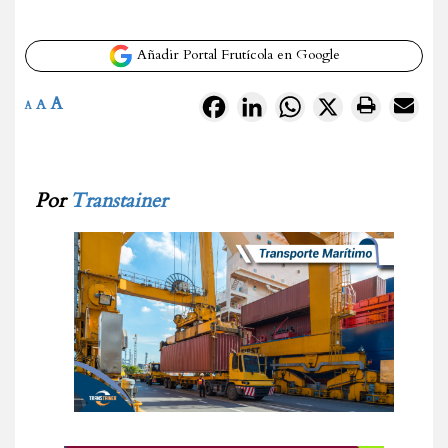
Añadir Portal Frutícola en Google
A
Facebook
LinkedIn
WhatsApp
X
A
A
Por
Transtainer