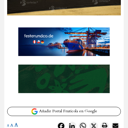
Añadir Portal Frutícola en Google
A
Facebook
LinkedIn
WhatsApp
X
A
A