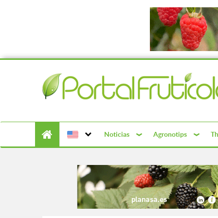
Noticias
Agronotips
Th