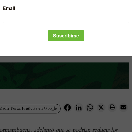
Facebook
LinkedIn
WhatsApp
X
adir Portal Frutícola en Google
ormambuena, adelantó que se podrían reducir los