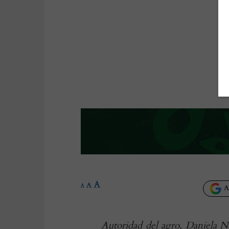
A
A
A
Añ
Autoridad del agro, Daniela N