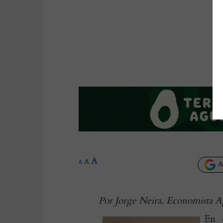
A
A
A
Añ
Por Jorge Neira, Economista Ag
En e