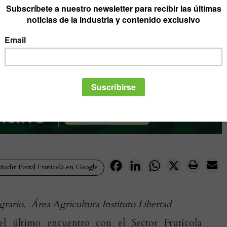
Facebook
LinkedIn
WhatsApp
X
adir Portal Frutícola en Google
rario. Área Agricultura Instituto Libertad
l último encuentro con el Sector Frutícola