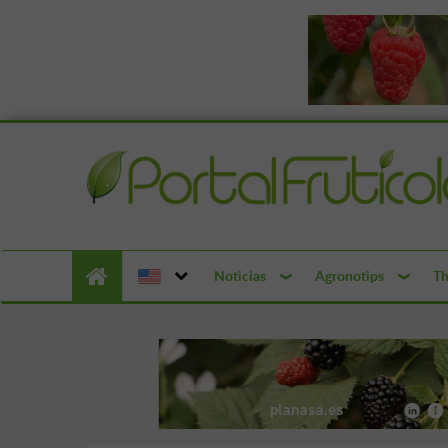
Noticias
Agronotips
Th