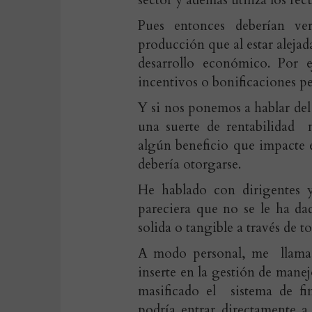
sector y además utiliza los recu
Pues entonces deberían ver
producción que al estar alejad
desarrollo económico. Por 
incentivos o bonificaciones pe
Y si nos ponemos a hablar del 
una suerte de rentabilidad 
algún beneficio que impacte e
debería otorgarse.
He hablado con dirigentes y
pareciera que no se le ha da
solida o tangible a través de t
A modo personal, me llama l
inserte en la gestión de manej
masificado el sistema de fi
podría entrar directamente 