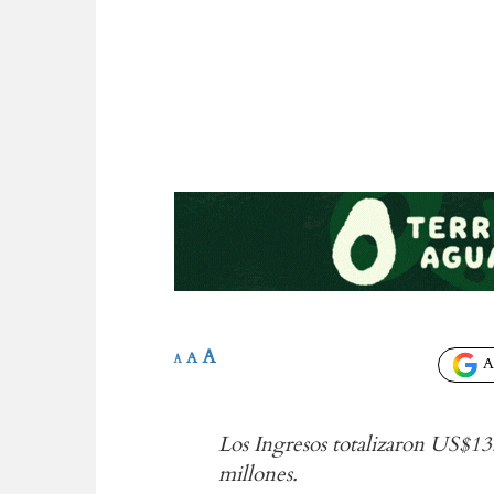
A
A
A
Añ
Los Ingresos totalizaron US$
millones.