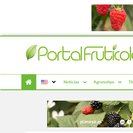
Noticias
Agronotips
Th