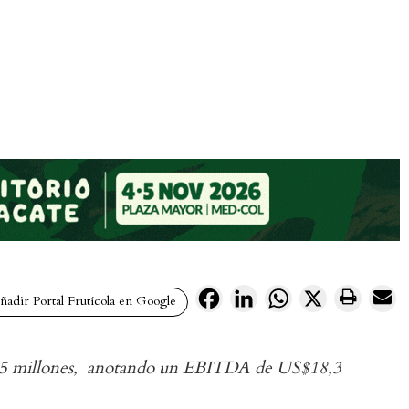
Facebook
LinkedIn
WhatsApp
X
adir Portal Frutícola en Google
135 millones, anotando un EBITDA de US$18,3