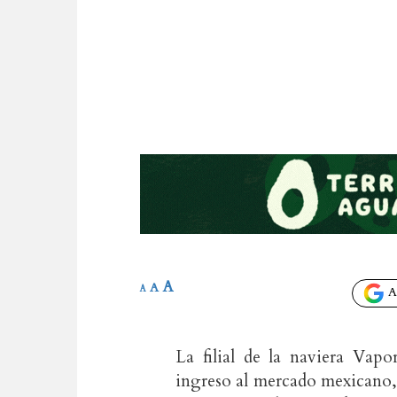
A
A
A
Añ
La filial de la naviera Vapo
ingreso al mercado mexicano, 