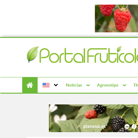
Noticias
Agronotips
Th