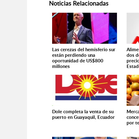
Noticias Relacionadas
Las cerezas del hemisferio sur
Alime
están perdiendo una
dos d
oportunidad de US$800
preci
millones
Estad
Dole completa la venta de su
Merca
puerto en Guayaquil, Ecuador
conce
por t