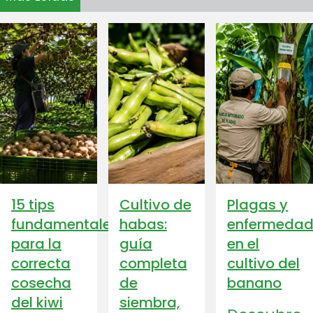
15 tips
Cultivo de
Plagas y
fundamentales
habas:
enfermedad
para la
guía
en el
correcta
completa
cultivo del
cosecha
de
banano
del kiwi
siembra,