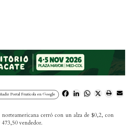
Facebook
LinkedIn
WhatsApp
X
adir Portal Frutícola en Google
sa norteamericana cerró con un alza de $0,2, con
 473,50 vendedor.