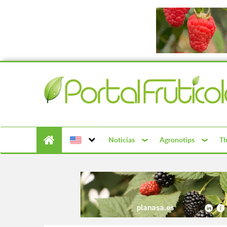
Noticias
Agronotips
Th