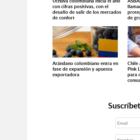
Uchuva colombiana inicia el año
ASBAM
con cifras positivas, con el
llama
desafío de salir de los mercados
prote
de confort
de gr
Arándano colombiano entra en
Chile
fase de expansión y apuesta
Pink 
exportadora
para 
consu
Suscríbet