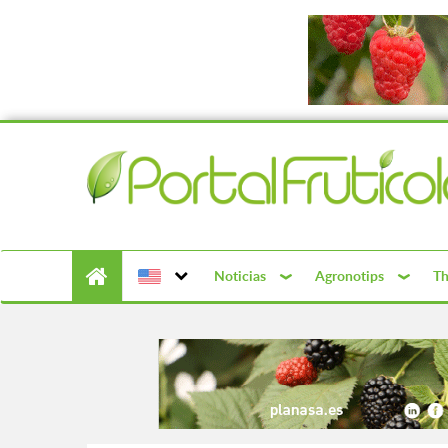
Noticias
Agronotips
Th