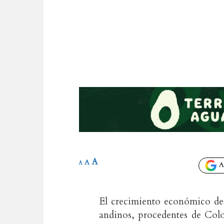
A
A
A
Añ
El crecimiento económico del
andinos, procedentes de Colo