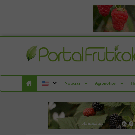
Noticias
Agronotips
Th