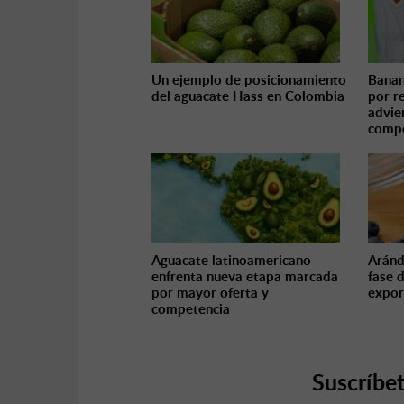
Un ejemplo de posicionamiento
Banan
del aguacate Hass en Colombia
por r
advie
compe
Aguacate latinoamericano
Aránd
enfrenta nueva etapa marcada
fase 
por mayor oferta y
expor
competencia
Suscríbet