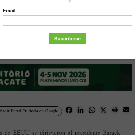
Facebook
LinkedIn
WhatsApp
X
adir Portal Frutícola en Google
s de EEUU se dirigieron al presidente Barack