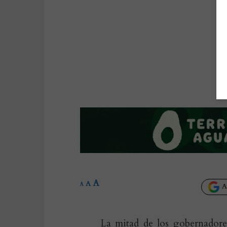
A
A
A
Añ
La mitad de los gobernadore