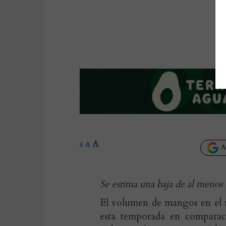
A
A
A
Añ
Se
estima una baja de al meno
El volumen de mangos en el 
esta temporada en comparac