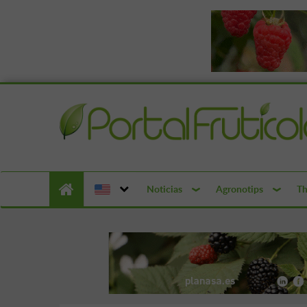
Noticias
Agronotips
Th