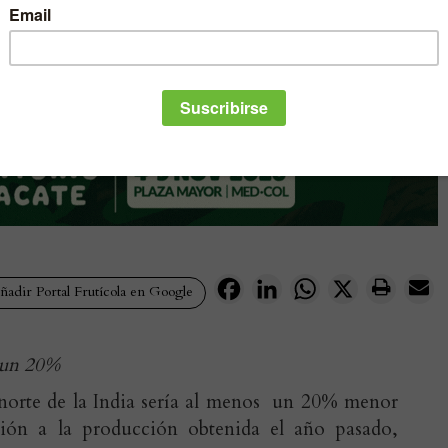
Facebook
LinkedIn
WhatsApp
X
adir Portal Frutícola en Google
s un 20%
norte de la India sería al menos un 20% menor
ión a la producción obtenida el año pasado,