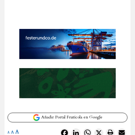
Añadir Portal Frutícola en Google
A
Facebook
LinkedIn
WhatsApp
X
A
A