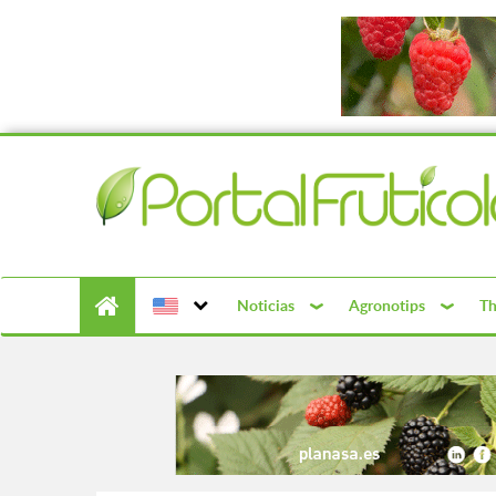
Noticias
Agronotips
Th