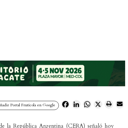
Facebook
LinkedIn
WhatsApp
X
adir Portal Frutícola en Google
de la República Argentina (CERA) señaló hoy