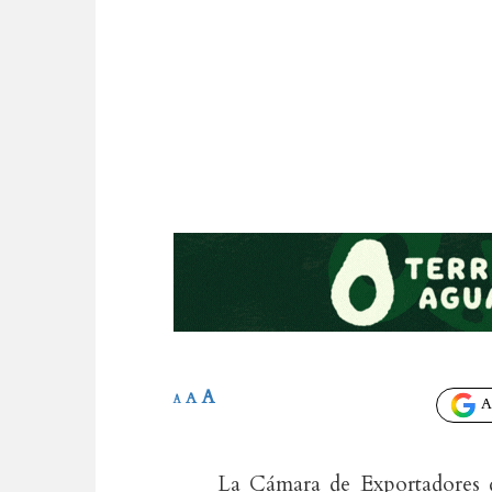
A
A
A
Añ
La Cámara de Exportadores 